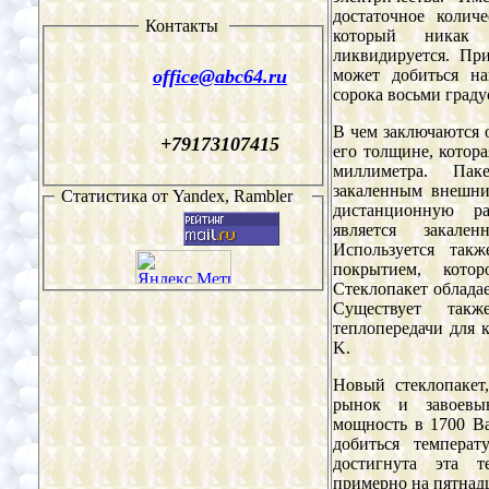
достаточное колич
Контакты
который никак
ликвидируется. При
office@
abc64
.ru
может добиться на
сорока восьми граду
В чем заключаются о
+79173107415
его толщине, котора
миллиметра. Пак
закаленным внешни
Статистика от
Yandex, Rambler
дистанционную ра
является закален
Используется так
покрытием, котор
Стеклопакет облада
Существует так
теплопередачи для к
K.
Новый стеклопакет
рынок и завоевыв
мощность в 1700 Ва
добиться температ
достигнута эта т
примерно на пятнадц