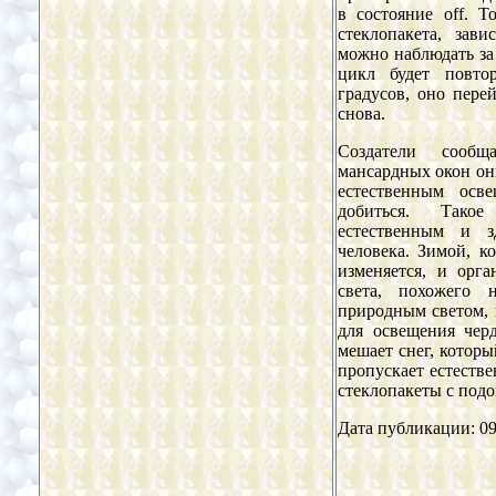
в состояние off. Т
стеклопакета, зав
можно наблюдать за 
цикл будет повтор
градусов, оно пере
снова.
Создатели сооб
мансардных окон он
естественным осв
добиться. Тако
естественным и з
человека. Зимой, к
изменяется, и орг
света, похожего н
природным светом, 
для освещения чер
мешает снег, которы
пропускает естеств
стеклопакеты с подо
Дата публикации: 09