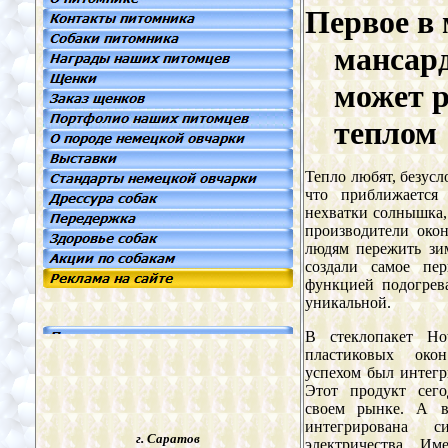
Первое в 
мансард
может р
теплом
Тепло любят, безусл
что приближается
нехватки солнышка, 
производители око
людям пережить зи
создали самое пе
функцией подогрева
уникальной.
В стеклопакет Hot
пластиковых ок
успехом был интегр
Этот продукт сег
своем рынке. А в
интегрирована 
г. Саратов
электричества. Им