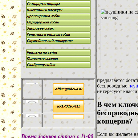
предлагается бога
беспроводные
науш
интересуют класси
В чем ключ
беспроводн
концерна?
Если вы желаете н
В
ремя звонков строго с 11-00