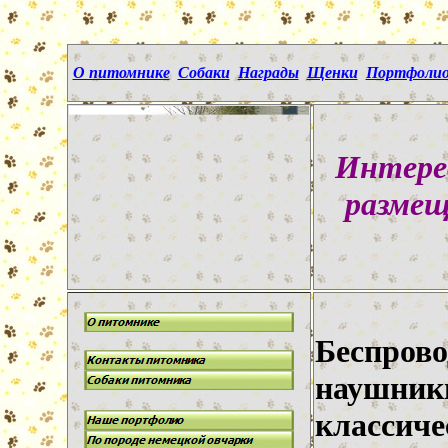
О питомнике
Собаки
Награды
Щенки
Портфоли
Интере
размещ
Беспров
наушники
классиче