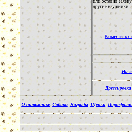
или оставив заявку
другие наушники 
Разместить ст
На г
Дрессировка
О питомнике
Собаки
Награды
Щенки
Портфоли