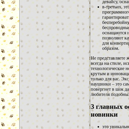
девайсу, осн
в-третьих, э
программного
гарантироват
бесперебойну
беспроводны
оснащаются 
позволяют ка
для конверти
образом.
Не представляете 
всегда на стиле, и
технологические н
крутым и инновац
только для вас. Э
наушники – это сам
повергнет в шок д
любителя подобных
3 главных о
новинки
это уникальн