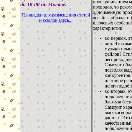
прослушиванием м
до 18-00 по Москве.
проводов, то реко
одноименную прод
Площадки для размещения статей
девайсы обладают
и ссылок здесь...
ключевых особенно
характеристик:
во-первых, 
вид. Что сам
музыки поми
файлов? Сти
беспроводны
Самсунг обл
позволяя выд
конкурентов.
цветовое реше
ценят подобн
во-вторых, э
подключения.
блютуза бес
Самсунг хар
высокоскорос
данных. Это 
качественный
подключении