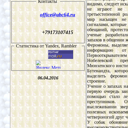
Контакты
видимо, следует иск
не играют не т
office@
abc64
.ru
третьестепенной р
мир насыщен не 
сигналами, которые 
обещаний, протест
+79173107415
ученые разработа
запахов в общении 
Феромоны, выделяе
Статистика от
Yandex, Rambler
информацию от
Первооткрывател
Нобелевской пр
Мюнхенского инсти
Бутенандта, котор
выделить феромон
06.04.2016
строение.
Учение о запахах н
первую очередь заи
помощью стало ле
преступников.
выслеживании зве
полезных ископаем
четвероногий друг че
У собак обоняние
высокочувствител