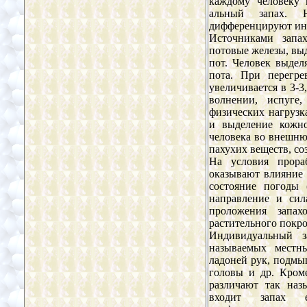
каждому человеку 
альный запах. Н
дифференцируют ин
Источниками запа
потовые железы, вы
пот. Человек выдел
пота. При перегре
увеличивается в 3-3
волнении, испуге
физических нагрузка
и выделение кожн
человека во внешн
паху
x
их веществ, с
На условия прора
оказывают влияние 
состояние погоды (
направление и сил
проложения запах
растительного покро
Индивидуальный з
называемых местны
ладоней рук, подмы
головы и др. Кром
различают так наз
входит запах 