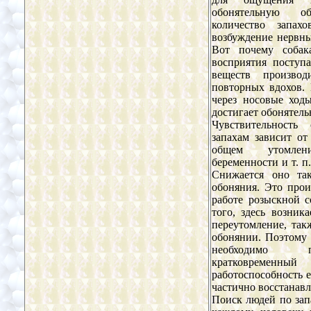
обонятельную о
количество запах
возбуждение нервны
Вот почему собак
восприятия поступ
веществ производ
повторных вдохов. 
через носовые ход
достигает обонятель
Чувствительность
запахам зависит от
общем утомлени
беременности и т. п
Снижается оно та
обоняния. Это прои
работе розыскной с
того, здесь возник
переутомление, так
обонянии. Поэтому
необходимо пе
кратковременн
работоспособность 
частично восстанавл
Поиск людей по зап