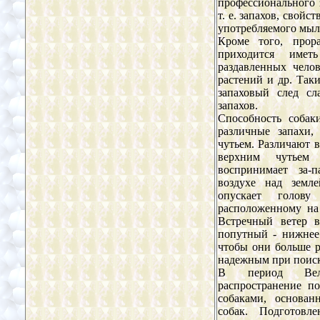
профессионального 
т. е. запахов, свойс
употребляемого мыла
Кроме того, прора
приходится име
раздавленных челов
растений и др. Так
запаховый след сл
запахов.
Способность собак
различные запахи,
чутьем. Различают в
верхним чутьем
воспринимает за-
воздухе над земл
опускает голов
расположенному на
Встречный ветер в
попутный - нижнее
чтобы они больше р
надежным при поиск
В период Вели
распространение п
собаками, основан
собак. Подготовл