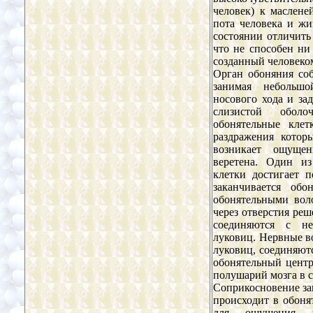
человек) к маслене
пота человека и жи
состоянии отличить
что не способен н
созданный человеко
Орган обоняния соб
занимая небольшо
носового хода и за
слизистой обол
обонятельные клет
раздражения котор
возникает ощуще
веретена. Один из
клетки достигает 
заканчивается об
обонятельными вол
через отверстия реш
соединяются с не
луковиц. Нервные в
луковиц, соединяютс
обонятельный центр 
полушарий мозга в 
Соприкосновение за
происходит в обоня
для ощущения з