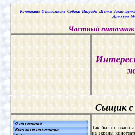
Контакты
О питомнике
Собаки
Награды
Щенки
Заказ щенк
Дрессура
М
Частный питомник 
Интерес
ж
Сыщик с
Так была названа 
на экраны кинотеат