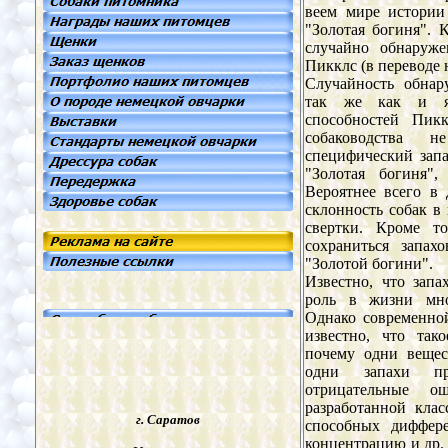
веем мире истории
"Золотая богиня". 
случайно обнаруже
Пикклс (в переводе 
Случайность обнар
так же как и яв
способностей Пикк
собаководства 
специфический запа
"Золотая богиня"
Вероятнее всего в
склонность собак в
свертки. Кроме т
сохраниться запах
"Золотой богини".
Известно, что зап
роль в жизни мно
Однако современно
известно, что так
почему одни вещес
одни запахи п
отрицательные о
разработанной клас
г. Саратов
способных диффере
концентрацию и др.