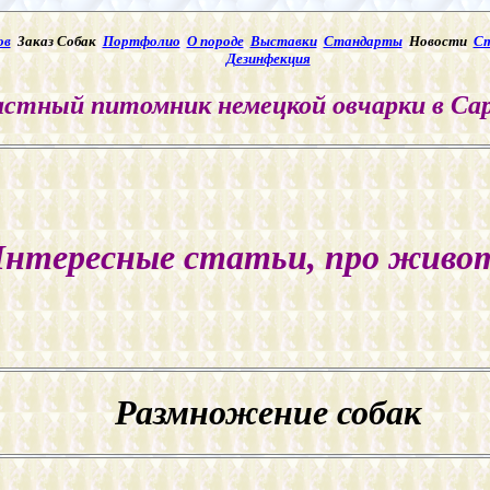
ов
Заказ Собак
Портфолио
О породе
Выставки
Стандарты
Новости
С
Дезинфекция
стный питомник немецкой овчарки в Са
нтересные статьи, про живо
Размножение собак