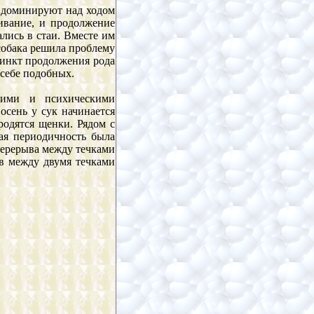
 доминируют над ходом
ивание, и продолжение
лись в стаи. Вместе им
 собака решила проблему
стинкт продолжения рода
 себе подобных.
кими и психическими
осень у сук начинается
 родятся щенки. Рядом с
ная периодичность была
 перерыва между течками
ыв между двумя течками