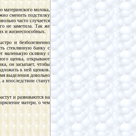
ю материнского молока,
нужно сменить подстилку
овольно часто случается
го не заметила. Так же
их и жизнеспособных.
стро и безболезненно
ять стеклянную банку с
т маленькую склянку с
ного щенка, открывают
ка, он засыпает, чтобы
подложить к ней щенков.
ремя выделения довольно
, а впоследствии станут
астут и развиваются на
ормление матери, о чем