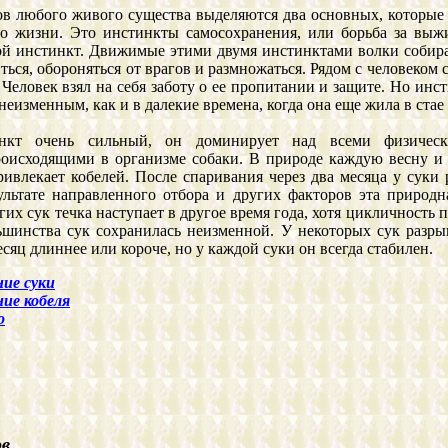
в любого живого существа выделяются два основных, которые
го жизни. Это инстинкты самосохранения, или борьба за выж
ой инстинкт. Движимые этими двумя инстинктами волки собира
ться, обороняться от врагов и размножаться. Рядом с человеком
 Человек взял на себя заботу о ее пропитании и защите. Но ин
 неизменным, как и в далекие времена, когда она еще жила в стае
нкт очень сильный, он доминирует над всеми физичес
оисходящими в организме собаки. В природе каждую весну и 
привлекает кобелей. После спаривания через два месяца у суки
ультате направленного отбора и других факторов эта природ
их сук течка наступает в другое время года, хотя цикличность
ьшинства сук сохранилась неизменной. У некоторых сук разр
сяц длиннее или короче, но у каждой суки он всегда стабилен.
ние суки
ние кобеля
о
ов