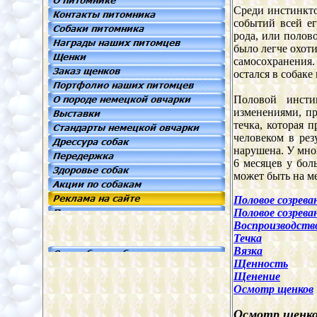
Среди инстинкто
событий всей е
рода, или полов
было легче охоти
самосохранения.
остался в собаке
Половой инсти
изменениями, пр
течка, которая 
человеком в рез
нарушена. У мног
6 месяцев у бол
может быть на ме
Половое созрева
Половое созрева
Воспроизводств
Течка
Вязка
Щенность
Щенение
Осмотр щенков
Осмотр щенк