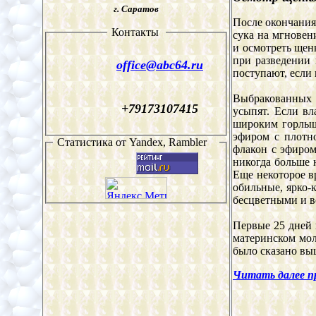
г. Саратов
После окончания
Контакты
сука на мгновен
и осмотреть щен
при разведении 
office@
abc64
.ru
поступают, если
Выбракованных 
+79173107415
усыпят. Если вл
широким горлыш
эфиром с плотно
Статистика от
Yandex, Rambler
флакон с эфиром
никогда больше 
Еще некоторое вр
обильные, ярко-к
бесцветными и во
Первые 25 дней 
материнском мол
было сказано вы
Читать далее пр