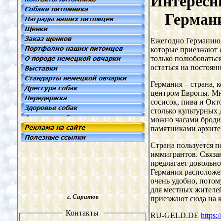
Интересн
Герман
Ежегодно Германию
которые приезжают 
только полюбоваться 
остаться на постоян
Германия – страна, 
центром Европы. Мно
сосисок, пива и Окт
столько культурных 
можно часами броди
памятниками архите
Страна пользуется п
иммигрантов. Связан
предлагает довольн
Германия расположе
очень удобно, потом
для местных жителей
г. Саратов
приезжают сюда на 
Контакты
RU-GELD.DE
https: