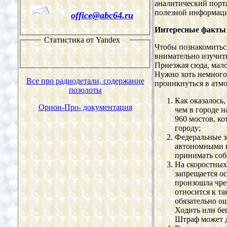
аналитический порт
полезной информаци
office@
abc64
.ru
Интересные факты 
Статистика от
Yandex
Чтобы познакомитьс
внимательно изучить
Приезжая сюда, мало
Нужно хоть немного
Все про радиод
ета
ли, содержание
проникнуться в атмо
позолоты
Как оказалось,
Орион-Про- документация
чем в городе 
960 мостов, к
городу;
Федеральные з
автономными и
принимать соб
На скоростных
запрещается ос
произошла чре
относится к та
обязательно о
Ходить или бег
Штраф может д