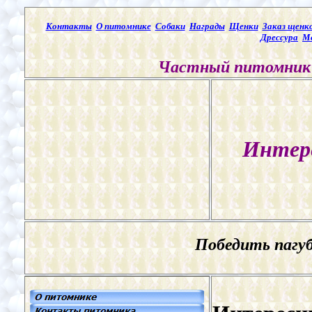
Контакты
О питомнике
Собаки
Награды
Щенки
Заказ щенк
Дрессура
М
Частный питомник 
Интер
Победить пагу