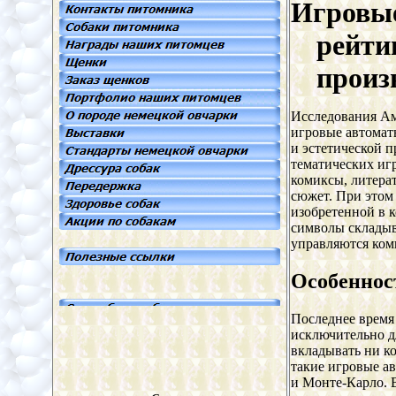
Игровы
рейти
произ
Исследования Ам
игровые автомат
и эстетической 
тематических иг
комиксы, литера
сюжет. При этом 
изобретенной в к
символы складыв
управляются комп
Особеннос
Последнее время
исключительно д
вкладывать ни ко
такие игровые а
и Монте-Карло. 