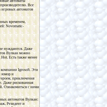
ровые автоматы
 производителю. Все
а игровых автоматов
нных временем,
ей: Novomatic-
не нуждаются. Даже
атов Вулкан можно
g Hot. Есть также менее
компании Igrosoft. Эти
й юмор и
героем, приключения
е. Даже рискованная
й. Ознакомиться с ними
овых автоматов Вулкан:
раж, Резидент и