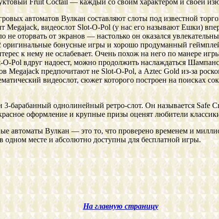
уктовый Fruit Coctail — каждый со своим характером и своей из
гровых автоматов Вулкан составляют слоты под известной торго
т Megajack, видеослот Slot-O-Pol (у нас его называют Ешки) впе
ло не оторвать от экранов — настолько он оказался увлекательн
2 оригинальные бонусные игры и хорошо продуманный геймплей
нтерес к нему не ослабевает. Очень похож на него по манере иг
lot-O-Pol вдруг надоест, можно продолжить наслаждаться Шампа
в Megajack предпочитают не Slot-O-Pol, а Aztec Gold из-за роск
ематический видеослот, сюжет которого построен на поисках с
и 3-барабанный однолинейный ретро-слот. Он называется Safe C
екрасное оформление и крупные призы оценят любители классик
вые автоматы Вулкан — это то, что проверено временем и милли
 в одном месте и абсолютно доступны для бесплатной игры.
На главную страницу