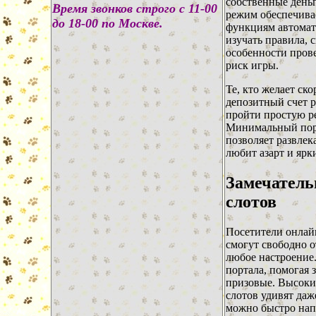
собственные день
В
ремя звонков строго с 11-00
режим обеспечива
до 18-00 по Москве.
функциям автомата
изучать правила, 
особенности пров
риск игры.
Те, кто желает ско
депозитный счет 
пройти простую ре
Минимальный поро
позволяет развлека
любит азарт и ярк
Замечатель
слотов
Посетители онлайн
смогут свободно о
любое настроение.
портала, помогая 
призовые. Высоки
слотов удивят даж
можно быстро нап