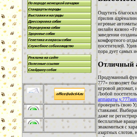
Ощутить благоск
прилив адреналин
игровые автоматы
онлайн казино «Fre
заведении созданы
комфортного отды
посетителей. Удив
пора дует самых 
Отличный 
Продуманный функ
777» позволяет б
игровой автомат, 
Любой посетитель
аппараты y.777aut
проверить свою Уд
ставками. Выбира
даже не регистрир
бесплатные враще
знакомиться с ха
азартных слотов, 