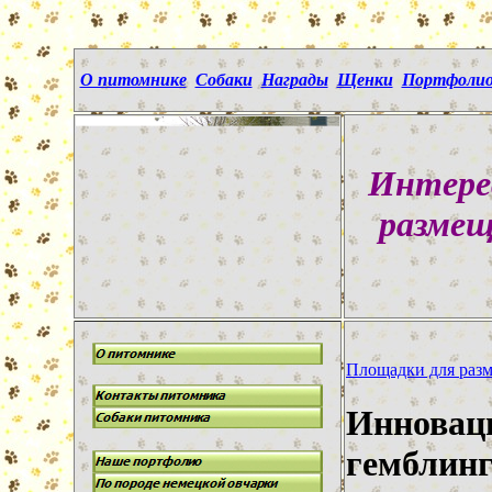
О питомнике
Собаки
Награды
Щенки
Портфоли
Интере
размещ
Площадки для разме
Инноваци
гемблин