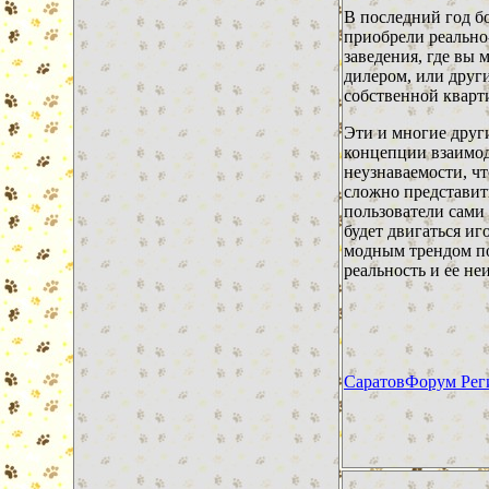
В последний год б
приобрели реально
заведения, где вы
дилером, или друг
собственной кварт
Эти и многие друг
концепции взаимод
неузнаваемости, чт
сложно представить
пользователи сами
будет двигаться и
модным трендом по
реальность и ее н
СаратовФорум Рег