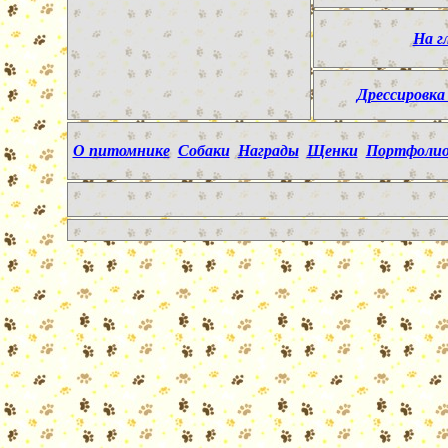
На г
Дрессировка
О питомнике
Собаки
Награды
Щенки
Портфоли