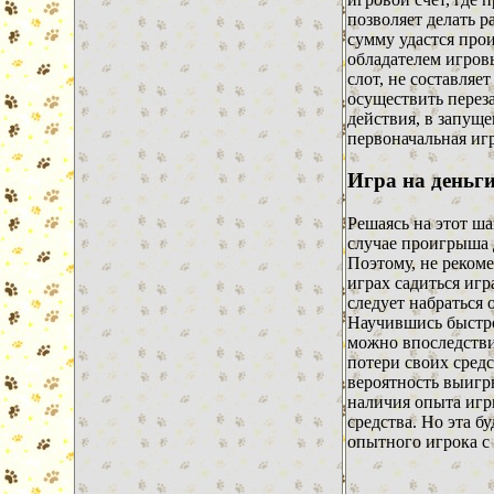
позволяет делать р
сумму удастся прои
обладателем игровы
слот, не составляе
осуществить переза
действия, в запуще
первоначальная иг
Игра на деньг
Решаясь на этот ша
случае проигрыша 
Поэтому, не рекоме
играх садиться игр
следует набраться 
Научившись быстр
можно впоследстви
потери своих сред
вероятность выигр
наличия опыта игр
средства. Но эта б
опытного игрока с