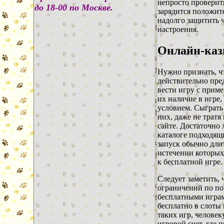
непросто проверить
до 18-00 по Москве.
зарядится положит
надолго защитить ч
настроения.
Онлайн-кази
Нужно признать, чт
действительно пре
вести игру с прим
их наличие в игре,
условием. Сыграть
них, даже не тратя
сайте. Достаточно 
каталоге подходящи
запуск обычно дли
истечении которых
к бесплатной игре.
Следует заметить, 
ограничений по по
бесплатными играм
бесплатно в слоты
таких игр, человек
игровой счет, где