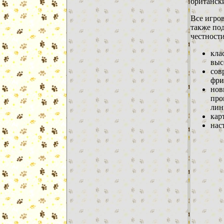
британски
Все игров
также по
честност
кла
выс
сов
фри
нов
про
лин
кар
нас