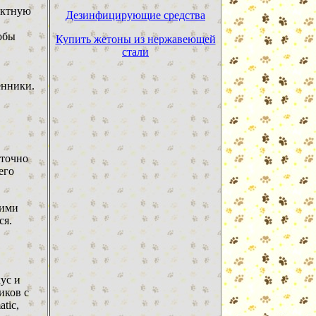
актную
Дезинфицирующие средства
тобы
Купить жетоны из нержавеющей
стали
енники.
аточно
его
оими
ся.
ус и
иков с
tic,