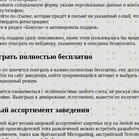
олнить специальную форму, указав персональные данные и конт
ту/телефон;
ейти по ссылке, которая придет в письме на указанный e-mail, ч
твердить регистрацию;
ти в раздел «Бонусы» и активировать подарок.
ть подарок сразу невозможно, иначе этим пользовались бы мош
но отыграть по вейджеру, указанному в описании бездепозита.
грать полностью бесплатно
-то захочется поиграть в казино полностью бесплатно, ему дост
йти на сайт заведения, найти понравившийся автомат и выбрать 
ационный режим.
ится ознакомиться с особенностями любого слота, не рискуя св
иями. Выигрыш в деморежиме, естественно, вывести не получит
ый ассортимент заведения
лей ждет весьма широкий ассортимент азартных игр на любой вк
ди производителей этих развлечений можно встретить разработч
именем, таких как британский Microgaming, австрийский Novoma