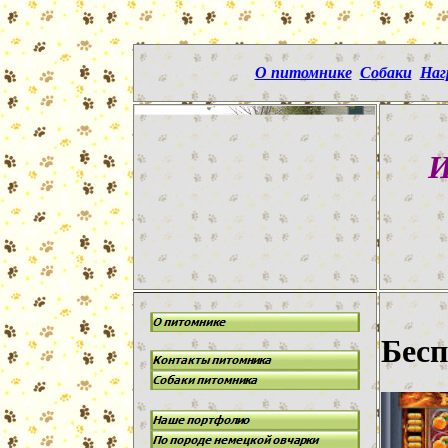
О питомнике
Собаки
Наг
И
Бесп