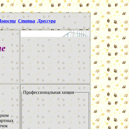
Новости
Статьи
Дрессура
ие
Профессиональная химия
дним
зартных
ичок