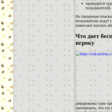
проводятся ту
пользователей.
Не связанные опаско
пользователи ведут с
помогают изучать об
Что дает бес
игроку
деморежима тоже пр
напоминать, что это