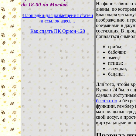
На фоне главного 
до 18-00 по Москве.
лианы, по которым
Благодаря четкому
Площадки для размещения статей
изображению, игро
и ссылок здесь...
обезьянами в джунг
состязания. В проц
Как спаять ПК Орион-128
попадаться символ
грибы;
бабочки;
змеи;
птицы;
лягушки;
бананы.
Для того, чтобы в
Вулкан 24 было ещ
сделала доступны
бесплатно
и без ре
функции, гемблер 
материальные средс
свой досуг, а прос
виртуальными ден
Правила иг