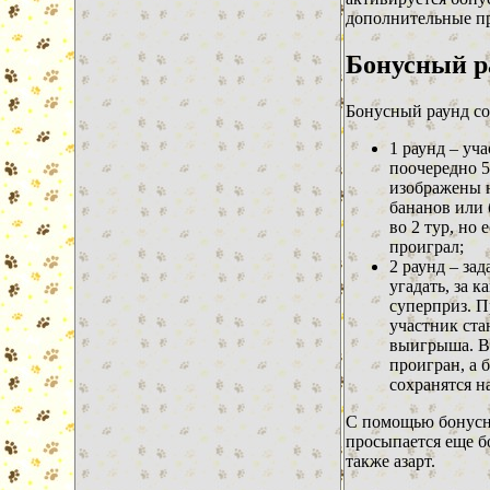
дополнительные п
Бонусный ра
Бонусный раунд сос
1 раунд – уч
поочередно 5
изображены н
бананов или 
во 2 тур, но 
проиграл;
2 раунд – зад
угадать, за 
суперприз. П
участник ста
выигрыша. В 
проигран, а 
сохранятся н
С помощью бонусн
просыпается еще бо
также азарт.