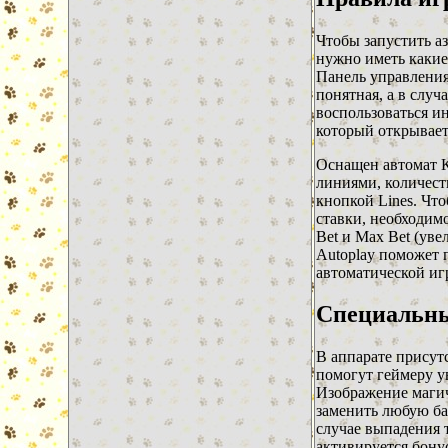
Чтобы запустить а
нужно иметь какие
Панель управления
понятная, а в случ
воспользоваться 
который открывает
Оснащен автомат К
линиями, количест
кнопкой Lines. Чт
ставки, необходим
Bet и Max Bet (уве
Autoplay поможет 
автоматической иг
Специальн
В аппарате присут
помогут геймеру у
Изображение магич
заменить любую ба
случае выпадения т
активируется бонус