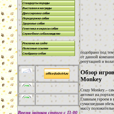
подобрано под тем
от данной компани
репутацией и вола
Обзор игров
Monkey
Crazy Monkey – с
автомат на портал
Главным героем в 
сумасшедшая обезь
массу положительн
В
ремя звонков строго с 11-00