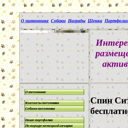
О питомнике
Собаки
Награды
Щенки
Портфоли
Интере
размещ
актив
Спин Сит
бесплатн