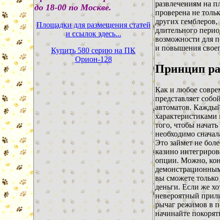
развлечениям на п
до 18-00 по Москве.
проверена не толь
других гемблеров,
Площадки для размещения статей
длительного перио
и ссылок здесь...
возможности для 
и повышения своег
Купить 580 серию на ПК
Орион-128
Принцип р
Как и любое совре
представляет собо
автоматов. Каждый
характеристиками
того, чтобы начать
необходимо сначал
Это займет не бол
казино интегриро
опции. Можно, кон
демонстрационным 
вы сможете только
деньги. Если же х
невероятный прили
рычаг режимов в 
начинайте покорят