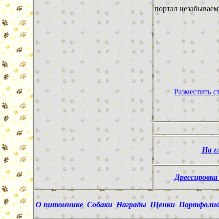
портал незабывае
Разместить ст
На г
Дрессировка
О питомнике
Собаки
Награды
Щенки
Портфоли