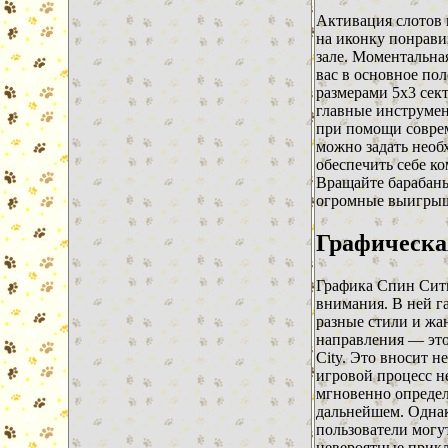
Активация слотов 
на иконку понрави
зале. Моментальная
вас в основное пол
размерами 5х3 сек
главные инструме
при помощи соврем
можно задать необ
обеспечить себе к
Вращайте барабаны
огромные выигрыши
Графическа
Графика Спин Сити
внимания. В ней г
разные стили и жа
направления — это
City. Это вносит н
игровой процесс н
мгновенно определя
дальнейшем. Однак
пользователи могут
невероятные прик