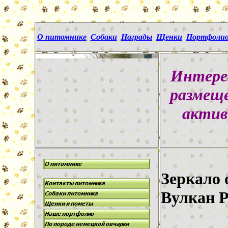
О питомнике
Собаки
Награды
Щенки
Портфоли
Интере
размещ
актив
Зеркало 
Вулкан Р