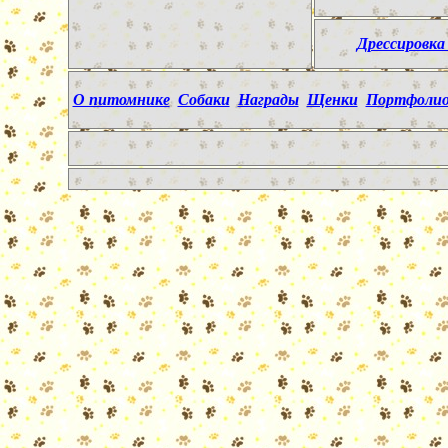
Дрессировка
О питомнике
Собаки
Награды
Щенки
Портфоли