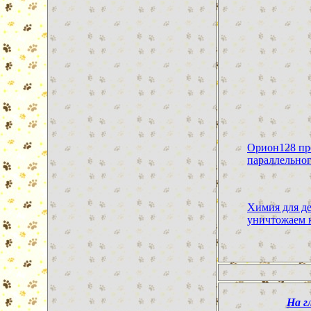
Орион128 пр
параллельног
Химия для д
уничтожаем 
На г