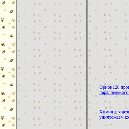
Орион128 про
параллельного
Химия для дез
уничтожаем ко