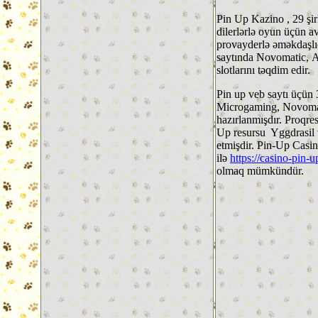
Pin Up Kazino , 29 şirkə
dilerlərlə oyun üçün a
provayderlə əməkdaşlı
saytında Novomatic, А
slotlarını təqdim edir.
Pin up veb saytı üçün 3
Microgaming, Novomat
hazırlanmışdır. Proqres
Up resursu Yggdrasil 
etmişdir. Pin-Up Casino
ilə
https://casino-pin-u
olmaq mümkündür.