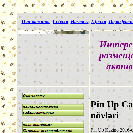
О питомнике
Собаки
Награды
Щенки
Портфоли
Интере
размещ
актив
Pin Up Cas
növləri
Pin Up Kazino 2016-cı 