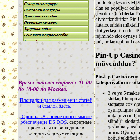
müddətdə keçmiş MDB 
alan ən populyar onlin
çevrildi. Qemblerlər P
qiymətləndirirlər. Pin
kataloqundan müxtəlif
slot yerləşdirib edir .
rejimində slot oynaya 
müştərilər real pulla o
Pin-Up Casino
mövcuddur?
Pin-Up Cazino oyun 
В
ремя звонков строго с 11-00
kateqoriyaların slotl
до 18-00 по Москве.
3 və ya 5 makara
slotlar. Pin up c
Площадки для размещения статей
slotlarda çox qr
и ссылок здесь...
oyunçularına sür
imkanı verir. P
Орион-128 - новое программное
silindirli slotla
обеспечение DS DOS
, секретные
qazanma şansını
протоколы не вошедшие в
artırır. Oyunçul
основную документацию
bonus təklifləri 