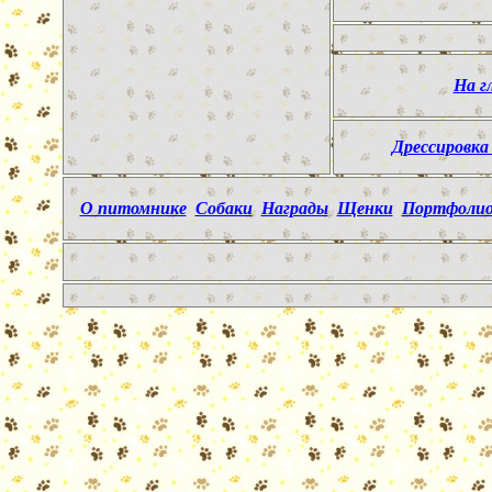
На г
Дрессировка
О питомнике
Собаки
Награды
Щенки
Портфоли