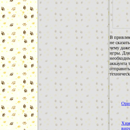
В привлек
не сказат
чему даже
игры. Для
необходим
аккаунта 
отправить
техническ
Ори
Хим
вир