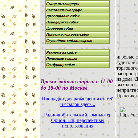
игровые с
аудитория
торгового
распростр
из дома. 
В
ремя звонков строго с 11-00
выход в С
до 18-00 по Москве.
неприятно
Практика 
Площадки для размещения статей
и ссылок здесь...
Радиолюбительский компьютер
Орион-128,
пер
спективы
использования