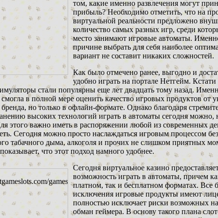
том, какие именно развлечения могут при
прибыль? Необходимо отметить, что на пр
виртуальной реальности предложено внуш
количество самых разных игр, среди котор
место занимают игровые автоматы. Именн
причине выбрать для себя наиболее опти
вариант не составит никаких сложностей.
Как было отмечено ранее, выгодно и дост
удобно играть на портале Нетгейм. Кстати 
имуляторы стали популярны еще лет двадцать тому назад. Именн
 смогла в полной мере оценить качество игровых продуктов от у
 бренда, но только в офлайн-формате. Однако благодаря стреми
анению высоких технологий играть в автоматы сегодня можно, 
Для этого важно иметь в распоряжении любой из современных де
еть. Сегодня можно просто наслаждаться игровым процессом бе
го табачного дыма, алкоголя и прочих не слишком приятных мо
показывает, что этот подход намного удобнее.
Сегодня виртуальное казино предоставляе
возможность играть в автоматы, причем ка
платном, так и бесплатном форматах. Все б
исключения игровые продукты имеют лице
полностью исключает риски возможных на
обман геймера. В основу такого плана сло