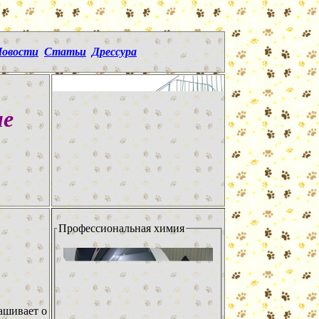
овости
Статьи
Дрессура
ие
Профессиональная химия
рашивает о