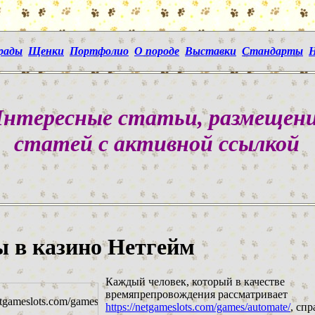
рады
Щенки
Портфолио
О породе
Выставки
Стандарты
Н
нтересные статьи, размещен
статей
с активной ссылкой
 в казино Нетгейм
Каждый человек, который в качестве
времяпрепровождения рассматривает
https://netgameslots.com/games/automate/
, сп