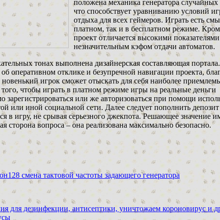
положена механика генератора случайных 
что способствует уравниванию условий иг
отдыха для всех геймеров. Играть есть смы
платном, так и в бесплатном режиме. Кром
проект отличается высокими показателями
незначительным кэфом отдачи автоматов.
ательных тонах выполнена дизайнерская составляющая портала.
ь об оперативном отклике и безупречной навигации проекта, бла
 новенький игрок сможет отыскать для себя наиболее приемлем
 того, чтобы играть в платном режиме игры на реальные деньги
о зарегистрироваться или же авторизоваться при помощи испол
той или иной социальной сети. Далее следует пополнить депозит
ся в игру, не срывая серьезного джекпота. Решающее значение и
ая сторона вопроса – она реализована максимально безопасно.
он128 смена тактовой частоты задающего генератора
ия для дезинфекции, антисептики, уничтожаем короновирус и д
усы