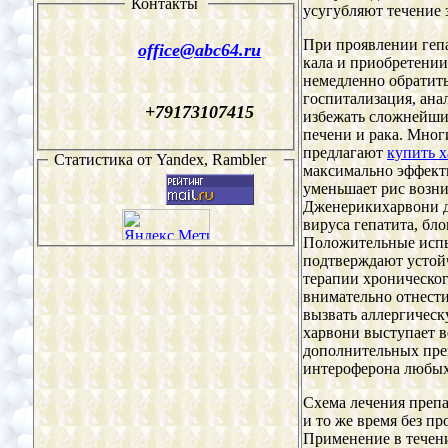
Контакты
усугубляют течение 
При проявлении гепа
office@
abc64
.ru
кала и приобретении
немедленно обратить
госпитализация, ана
+79173107415
избежать сложнейши
печени и рака. Мно
предлагают
купить 
Статистика от
Yandex, Rambler
максимально эффект
уменьшает рис возн
Дженерикихарвони д
вируса гепатита, бл
Положительные испы
подтверждают устой
терапии хроническог
внимательно отнести
вызвать аллергичес
харвони выступает в
дополнительных пре
интероферона любых
Схема лечения препа
и то же время без п
Применение в течени