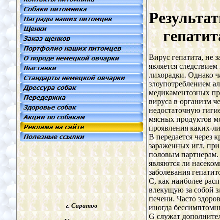
Результат
гепатит
Вирус гепатита, не з
является следствием
лихорадки. Однако ч
злоупотреблением а
медикаментозных пр
вируса в организм ч
недостаточную гиги
мясных продуктов мо
проявления каких-л
В передается через 
зараженных игл, при
половым партнерам. 
являются ли насеком
заболевания гепатит
С, как наиболее рас
влекущую за собой з
печени. Часто здоро
г. Саратов
иногда бессимптомн
G служат дополнит