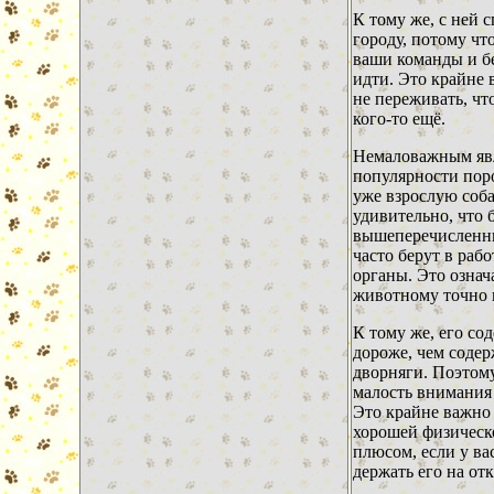
К тому же, с ней 
городу, потому чт
ваши команды и бе
идти. Это крайне 
не переживать, чт
кого-то ещё.
Немаловажным явля
популярности пор
уже взрослую соба
удивительно, что 
вышеперечисленны
часто берут в раб
органы. Это означ
животному точно 
К тому же, его со
дороже, чем соде
дворняги. Поэтому
малость внимания 
Это крайне важно 
хорошей физическ
плюсом, если у ва
держать его на от