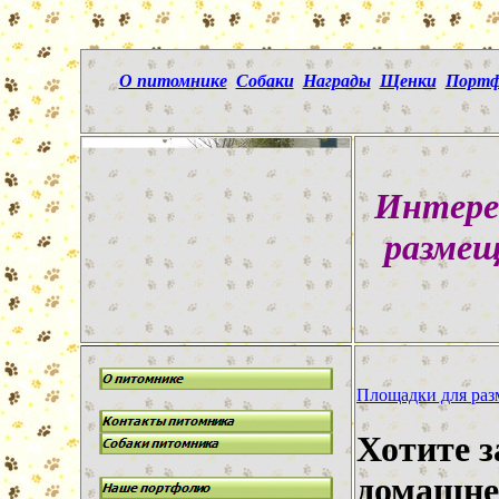
О питомнике
Собаки
Награды
Щенки
Портф
Интере
размещ
Площадки для разм
Хотите з
домашне