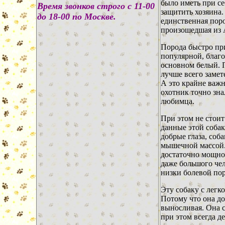
было иметь при се
В
ремя звонков строго с 11-00
защитить хозяина.
до 18-00 по Москве.
единственная пор
произошедшая из 
Порода быстро пр
популярной, благо
основном белый. 
лучше всего замет
А это крайне важн
охотник точно зна
любимца.
При этом не стои
данные этой собак
добрые глаза, соб
мышечной массой. 
достаточно мощно
даже большого чел
низки болевой пор
Эту собаку с легк
Потому что она до
выносливая. Она 
при этом всегда д