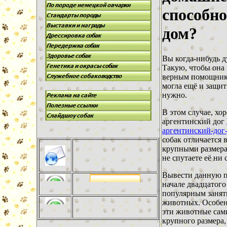
способно
дом?
Вы когда-нибудь д
Такую, чтобы она 
верным помощнико
могла ещё и защит
нужно.
В этом случае, хо
аргентинский дог
аргентинский-дог-
собак отличается 
крупными размера
не спутаете её ни 
Вывести данную п
начале двадцатого
популярным заняти
животных. Особен
эти животные сам
крупного размера,