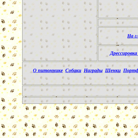
На г
Дрессировка
О питомнике
Собаки
Награды
Щенки
Портф