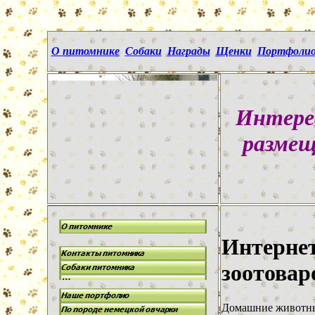
О питомнике
Собаки
Награды
Щенки
Портфоли
Интере
размещ
Интернет
зоотовар
Домашние животны