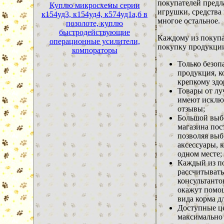
покупателей предл
Куплю микросхемы серии
игрушки, средства 
к154уд3, к154уд4, к574уд1а,б в
многое остальное.
позолоте, куплю
быстродействующие
Каждому из покупа
операционные усилители,
покупку продукции 
компораторы
Только безоп
продукция, к
крепкому здо
Товары от лу
имеют исклю
отзывы;
Большой выбо
магазина пос
позволяя выб
аксессуары, 
одном месте;
Каждый из п
рассчитывать
консультанто
окажут помо
вида корма д
Доступные це
максимально