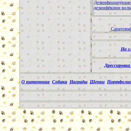
Дезинфицирующее
дезинфекции воль
Саратовм
На г
Дрессировка
О питомнике
Собаки
Награды
Щенки
Портфоли