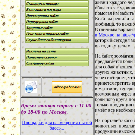
жизни каждого че
общаются с удовол
помогая им забыть
Если вы решили за
любимца, то важно
Отличным вариант
в Москве на https://
который сегодня м
выгодным ценам.
На сайте зоомагаз
предлагается боль
для собак и кошек,
других животных, 
через интернет, чт
придется тратить 
в магазине, теперь
возможным через и
большого круга пок
только продукция в
В
ремя звонков строго с 11-00
имеет все необход
до 18-00 по Москве.
На портале такого 
Площадки для размещения статей
животных, предлаг
здесь...
продукции высоко