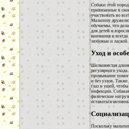
Собаки этой пород
привязанные к сво
участвовать во вс
Мальтипу дружелю
обучаемы, что дел
для детей и взросл
внимания и всегда
любовью и лаской.
Уход и особ
Шелковистая длинн
регулярного ухода.
промывание помогу
и без узлов. Также
глаз и ушей, чтоб
инфекции. Собакам
физические нагруз
оставаться активн
Социализац
Поскольку мальтип