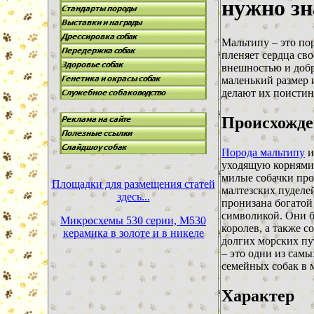
нужно зн
Мальтипу – это пор
пленяет сердца св
внешностью и доб
маленький размер 
делают их поисти
Происхожде
Порода мальтипу
и
уходящую корнями 
милые собачки про
Площадки для размещения статей
малтезских пуделей
здесь...
пронизана богатой
символикой. Они 
Микросхемы 530 серии, М530
королев, а также 
керамика в золоте и в никеле
долгих морских пу
– это одни из сам
семейных собак в 
Характер