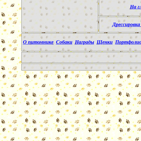
На г
Дрессировка
О питомнике
Собаки
Награды
Щенки
Портфоли