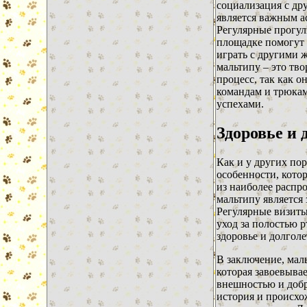
социализация с др
является важным а
Регулярные прогул
площадке помогут 
играть с другими
мальтипу – это тв
процесс, так как о
командам и трюкам
успехами.
Здоровье и 
Как и у других пор
особенности, кото
из наиболее распр
мальтипу является 
Регулярные визиты
уход за полостью 
здоровье и долголе
В заключение, маль
которая завоевыва
внешностью и доб
история и происх