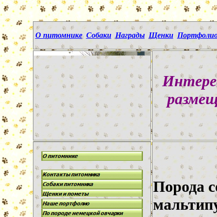
О питомнике
Собаки
Награды
Щенки
Портфоли
Интере
размещ
Порода с
мальтипу