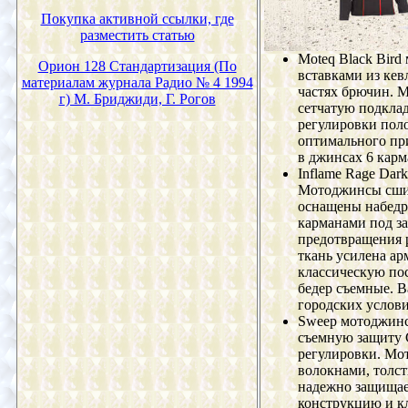
Покупка активной ссылки, где
разместить статью
Moteq Black Bird
Орион 128 Стандартизация (По
вставками из кев
материалам журнала Радио № 4 1994
частях брючин. 
г) М. Бриджиди, Г. Рогов
сетчатую подкла
регулировки пол
оптимального при
в джинсах 6 кар
Inflame Rage Dark
Мотоджинсы сшит
оснащены набедр
карманами под з
предотвращения р
ткань усилена а
классическую пос
бедер съемные. В
городских услови
Sweep мотоджинс
съемную защиту 
регулировки. М
волокнами, толс
надежно защищае
конструкцию и к